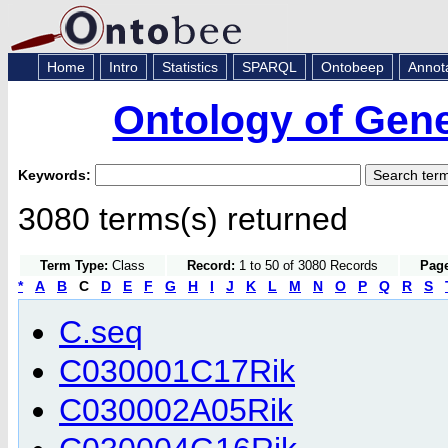
Home
Intro
Statistics
SPARQL
Ontobeep
Annot
Ontology of Gen
Keywords:
3080 terms(s) returned
Term Type:
Class
Record:
1 to 50 of 3080 Records
Page
*
A
B
C
D
E
F
G
H
I
J
K
L
M
N
O
P
Q
R
S
C.seq
C030001C17Rik
C030002A05Rik