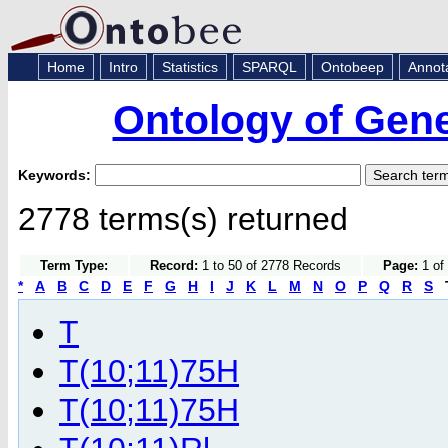
Home
Intro
Statistics
SPARQL
Ontobeep
Annot
Ontology of Gen
Keywords:
2778 terms(s) returned
Term Type:
Record:
1 to 50 of 2778 Records
Page:
1 of 
*
A
B
C
D
E
F
G
H
I
J
K
L
M
N
O
P
Q
R
S
T
T(10;11)75H
T(10;11)75H